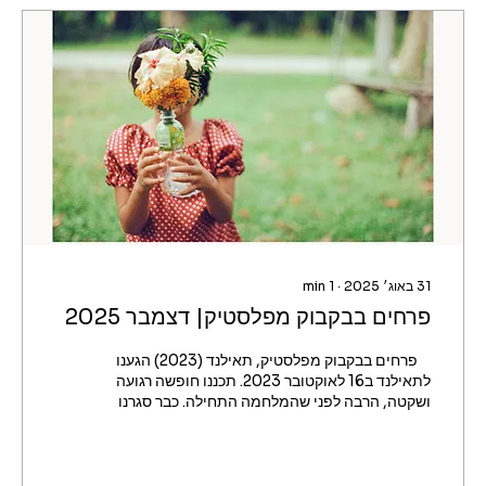
31 באוג׳ 2025
∙
1
min
פרחים בבקבוק מפלסטיק| דצמבר 2025
⁨ ⁨ ⁨ ⁨ פרחים בבקבוק מפלסטיק, תאילנד (2023) הגענו
לתאילנד ב16 לאוקטובר 2023. תכננו חופשה רגועה
ושקטה, הרבה לפני שהמלחמה התחילה. כבר סגרנו
ריזורט נחמד באי קטן ושקט בדרום תאילנד ובו
שהינו בשבועיים הראשונים שלנו בתאילנד. אחרי
שבועיים הבנו שאנחנו לא מתכוונים לחזור הביתה
בזמן הקרוב, והארכנו את השהות שלנו לחודשיים.