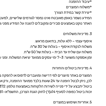
*עיבוד ההזמנה
*משלוח המוצרים
*יצירת קשר במידת הצורך
המידע נשמר באופן מאובטח ואינו נמסר לגורמים שלישיים, למעט
האתר נוקט באמצעים סבירים ומקובלים להגנה על המידע מפני גי
3. מדיניות משלוחים
איסוף עצמי – ללא עלות, בתיאום מראש.
משלוח לנקודת איסוף – בעלות של 30 ש"ח.
משלוח עם שליח עד הבית – בעלות של 50 ש"ח.
זמן אספקה משוער: 3–7 ימי עסקים ממועד יציאת המשלוח. זמני האספקה עשויים להשתנות בהתאם לכתובת, לחברת השילוח ולעומסים חריגים.
4. מדיניות ביטולים והחזרות
המוצרים באתר מיוצרים לפי דרישה ומועברים לדפוס או להפקה 
לכן, ניתן לבטל הזמנה עד 24 שעות בלבד ממועד ההזמנה, ורק אם טרם החלה הפקתה. לאחר מכן, לא תתאפשר ביטול או החזר כספי.
ביטול יתבצע על ידי פנייה לשירות הלקוחות באמצעות טלפון: 052-3444372 או מייל: [כתובת המייל שלך].
זכות ביטול כפופה לסעיף 14ג(ד) לחוק הגנת הצרכן, התשמ"א–1981, הקובע כי לא ניתן לבטל רכישת טובין שיוצרו במיוחד עבור הצרכן.
5. אחריות ושימוש במוצרים