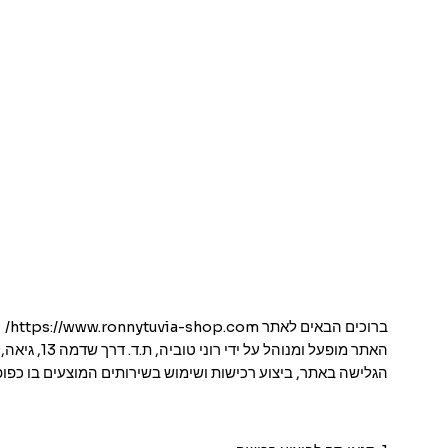
ברוכים הבאים לאתר
https://www.ronnytuvia-shop.com/
(
האתר מופעל ומנוהל על ידי רוני טוביה, ת.ד. דרך שדמה 13, גיאה, מיקוד 7910000, טלפון ליצירת קשר: 052-3444372.
הגלישה באתר, ביצוע רכישות ושימוש בשירותים המוצעים בו כפופי