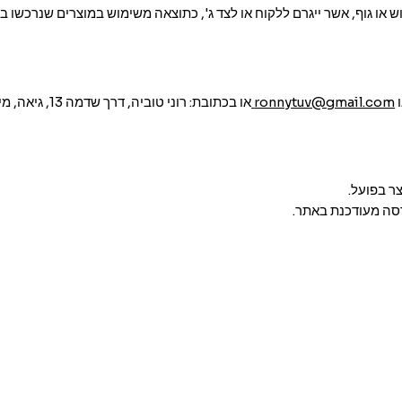
ש או גוף, אשר ייגרם ללקוח או לצד ג', כתוצאה משימוש במוצרים שנרכשו בא
ronnytuv@gmail.com
או
בכתובת: רוני טוביה, דרך שדמה 13, גיאה, מיקוד 7910000
ר בפועל.
סה מעודכנת באתר.