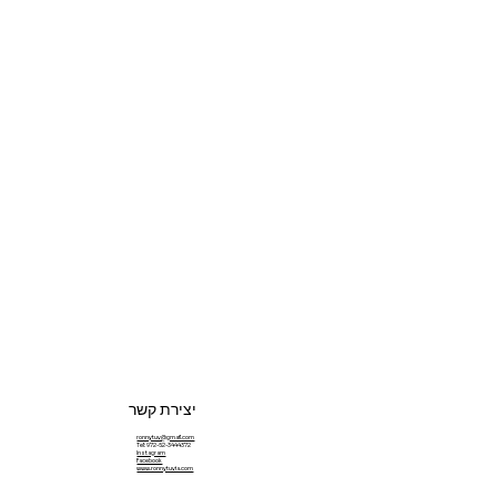
יצירת קשר
ronnytuv@gmail.com
Tel: 972-52-3444372
Instagram
Facebook
www.ronnytuvia.com